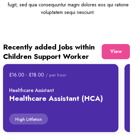
fugit, sed quia consequuntur magni dolores eos qui ratione
voluptatem sequi nesciunt.
Recently added Jobs within
View
Children Support Worker
all
£16.00 - £18.00
£3
/ per hour
jobs
Healthcare Assistant
Ho
Healthcare Assistant (HCA)
R
High Littleton